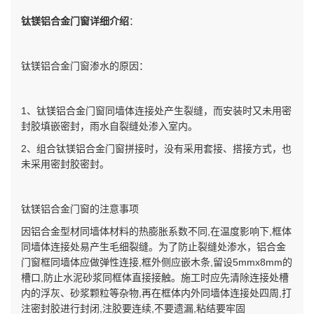
钛镁铝合金门窗详细介绍
：
钛镁铝合金门窗渗水的原因：
1、钛镁铝合金门窗同墙体连接处产生裂缝，而安装时又未用密
封胶填嵌密封，雨水自裂缝处渗入室内。
2、组合钛镁铝合金门窗拼接时，没有采用套接、搭接方式，也
未采用密封胶密封。
钛镁铝合金门窗的注意事项
因铝合金型材同墙体材料的热膨胀系数不同,在温度影响下,框体
同墙体连接处易产生毛细裂缝。为了防止裂缝处渗水，铝合金
门窗框同墙体应做弹性连接,框外侧应嵌木条,留设5mmx8mm的
槽口,防止水泥砂浆同框体直接接触。施工时应先清除连接处槽
内的浮灰、砂浆颗粒等杂物,再在框体内外同墙体连接处四周,打
注密封胶进行封闭,注胶要连续,不要遗漏,粘结要牢固