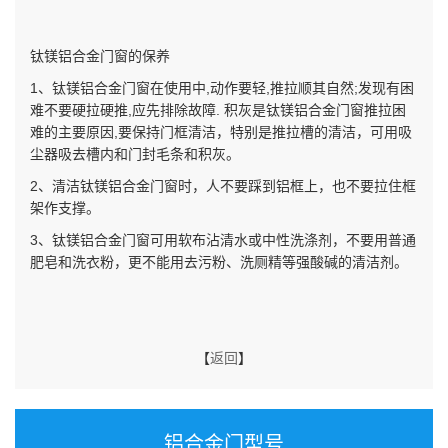
钛镁铝合金门窗的保养
1、钛镁铝合金门窗在使用中,动作要轻,推拉顺其自然;发现有困
难不要硬拉硬推,应先排除故障. 积灰是钛镁铝合金门窗推拉困
难的主要原因,要保持门框清洁，特别是推拉槽的清洁，可用吸
尘器吸去槽内和门封毛条和积灰。
2、清洁钛镁铝合金门窗时，人不要踩到铝框上，也不要拉住框
架作支撑。
3、钛镁铝合金门窗可用软布沾清水或中性洗涤剂，不要用普通
肥皂和洗衣粉，更不能用去污粉、洗厕精等强酸碱的清洁剂。
【
返回
】
铝合金门型号